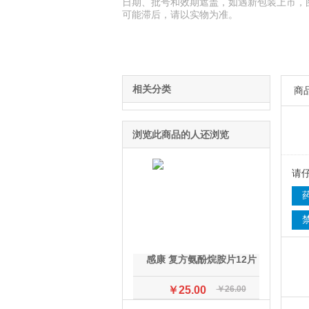
日期、批号和效期遮盖，如遇新包装上市，
可能滞后，请以实物为准。
相关分类
商
浏览此商品的人还浏览
请
感康 复方氨酚烷胺片12片
￥25.00
￥26.00