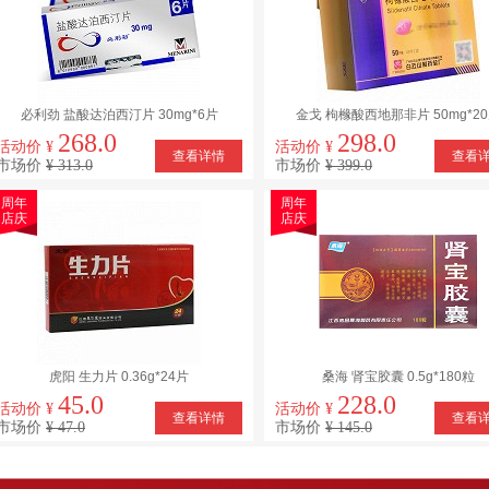
必利劲 盐酸达泊西汀片 30mg*6片
金戈 枸橼酸西地那非片 50mg*2
268.0
298.0
活动价 ¥
活动价 ¥
查看详情
查看
市场价
¥ 313.0
市场价
¥ 399.0
周年
周年
店庆
店庆
虎阳 生力片 0.36g*24片
桑海 肾宝胶囊 0.5g*180粒
45.0
228.0
活动价 ¥
活动价 ¥
查看详情
查看
市场价
¥ 47.0
市场价
¥ 145.0