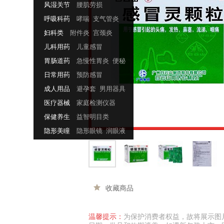
风湿关节
腰肌劳损
骨质增生
呼吸科药
哮喘
支气管炎
妇科类
附件炎
宫颈炎
儿科用药
儿童感冒
儿童发烧
胃肠道药
急慢性胃炎
便秘
消化性溃疡
日常用药
预防感冒
风热感冒
成人用品
避孕套
男用器具
医疗器械
家庭检测仪器
保健养生
益智明目类
健康睡眠类
隐形美瞳
隐形眼镜
润眼液
收藏商品
温馨提示：
为保护消费者权益，故将展示图