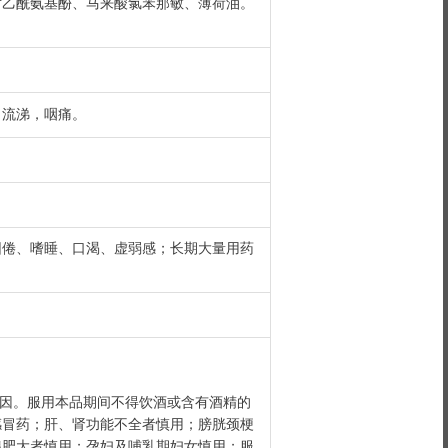
对乙酰氨基酚、马来酸氯苯那敏、薄荷油。
，流涕，咽痛。
困倦、嗜睡、口渴、虚弱感；长期大量用药
啡因。服用本品期间不得饮酒或含有酒精的
感冒药；肝、肾功能不全者慎用；膀胱颈梗
腺肥大者慎用；孕妇及哺乳期妇女慎用；服