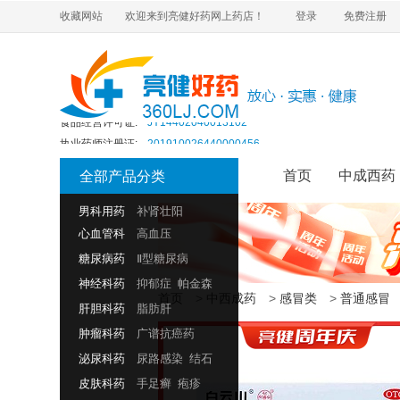
互联网药品信息服务资格证书:
粤—经营性—2020—0437
收藏网站
欢迎来到亮健好药网上药店！
登录
免费注册
药品经营许可证编号:
粤BA7510163
营业执照:
91440200668211190E
医疗器械经营许可证:
粤韶药监械经营许20220105号
第二类医疗器械经营备案凭证:
粤韶食药监械经营备20150035号
食品经营许可证:
JY14402040013102
执业药师注册证:
201910026440000456
互联网药品信息服务资格证书:
粤—经营性—2020—0437
首页
中成西药
全部产品分类
药品经营许可证编号:
粤BA7510163
营业执照:
91440200668211190E
男科用药
补肾壮阳
医疗器械经营许可证:
粤韶药监械经营许20220105号
心血管科
高血压
第二类医疗器械经营备案凭证:
粤韶食药监械经营备20150035号
糖尿病药
Ⅱ型糖尿病
食品经营许可证:
JY14402040013102
执业药师注册证:
神经科药
抑郁症
201910026440000456
帕金森
首页
>
中西成药
>
感冒类
>
普通感冒
肝胆科药
脂肪肝
肿瘤科药
广谱抗癌药
泌尿科药
尿路感染
结石
皮肤科药
手足癣
疱疹