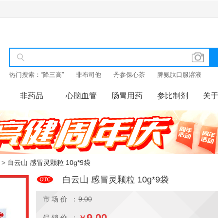
热门搜索：
“降三高”
非布司他
丹参保心茶
脾氨肽口服溶液
非药品
心脑血管
肠胃用药
参比制剂
关
>
白云山 感冒灵颗粒 10g*9袋
白云山 感冒灵颗粒 10g*9袋
市 场 价 ：
9.00
9.00
促 销 价 ：