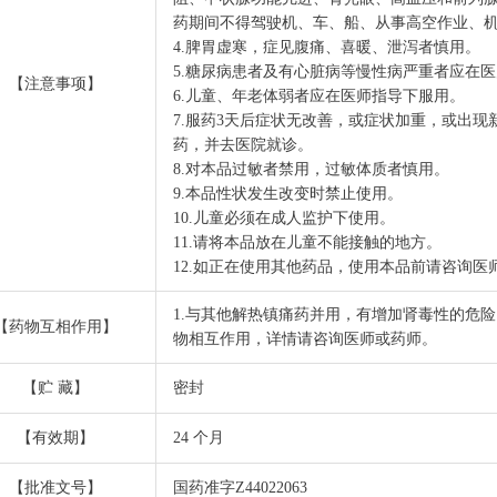
药期间不得驾驶机、车、船、从事高空作业、
4.脾胃虚寒，症见腹痛、喜暖、泄泻者慎用。
5.糖尿病患者及有心脏病等慢性病严重者应在
【注意事项】
6.儿童、年老体弱者应在医师指导下服用。
7.服药3天后症状无改善，或症状加重，或出
药，并去医院就诊。
8.对本品过敏者禁用，过敏体质者慎用。
9.本品性状发生改变时禁止使用。
10.儿童必须在成人监护下使用。
11.请将本品放在儿童不能接触的地方。
12.如正在使用其他药品，使用本品前请咨询医
1.与其他解热镇痛药并用，有增加肾毒性的危险
【药物互相作用】
物相互作用，详情请咨询医师或药师。
【贮 藏】
密封
【有效期】
24 个月
【批准文号】
国药准字Z44022063