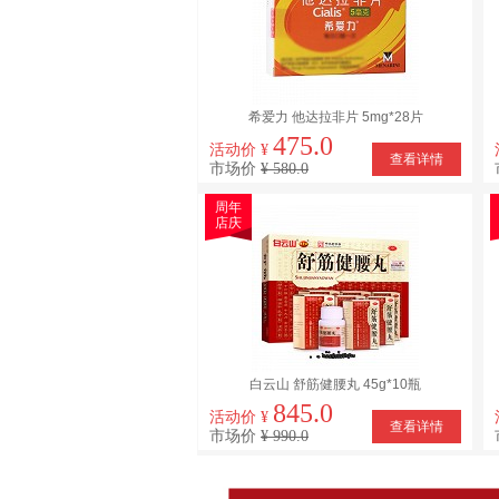
希爱力 他达拉非片 5mg*28片
475.0
活动价 ¥
查看详情
市场价
¥ 580.0
周年
店庆
白云山 舒筋健腰丸 45g*10瓶
845.0
活动价 ¥
查看详情
市场价
¥ 990.0