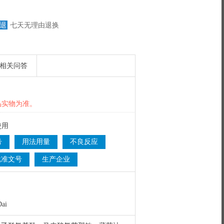
退
七天无理由退换
相关问答
品实物为准。
使用
号
用法用量
不良反应
批准文号
生产企业
ai