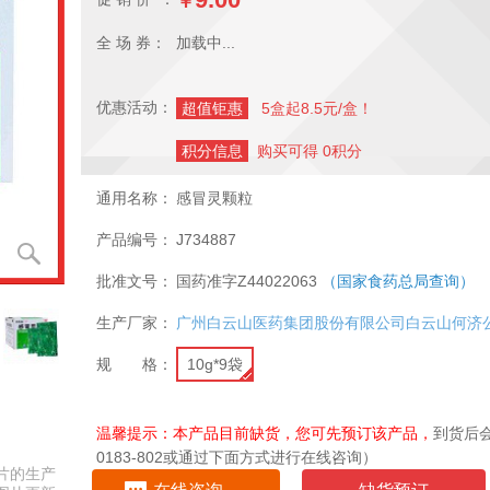
￥
全 场 券：
加载中...
优惠活动：
超值钜惠
5盒起8.5元/盒！
积分信息
购买可得 0积分
通用名称：
感冒灵颗粒
产品编号：
J734887
批准文号：
国药准字Z44022063
（国家食药总局查询）
生产厂家：
广州白云山医药集团股份有限公司白云山何济
规 格：
10g*9袋
温馨提示：本产品目前缺货，您可先预订该产品，
到货后会
0183-802或通过下面方式进行在线咨询）
片的生产