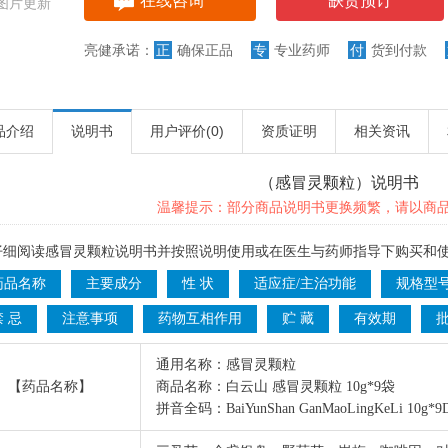
在线咨询
缺货预订
图片更新
亮健承诺：
正
确保正品
专
专业药师
付
货到付款
品介绍
说明书
用户评价(
0)
资质证明
相关资讯
（感冒灵颗粒）说明书
温馨提示：部分商品说明书更换频繁，请以商
仔细阅读感冒灵颗粒说明书并按照说明使用或在医生与药师指导下购买和
药品名称
主要成分
性 状
适应症/主治功能
规格型
禁 忌
注意事项
药物互相作用
贮 藏
有效期
通用名称：感冒灵颗粒
【药品名称】
商品名称：白云山 感冒灵颗粒 10g*9袋
拼音全码：BaiYunShan GanMaoLingKeLi 10g*9D