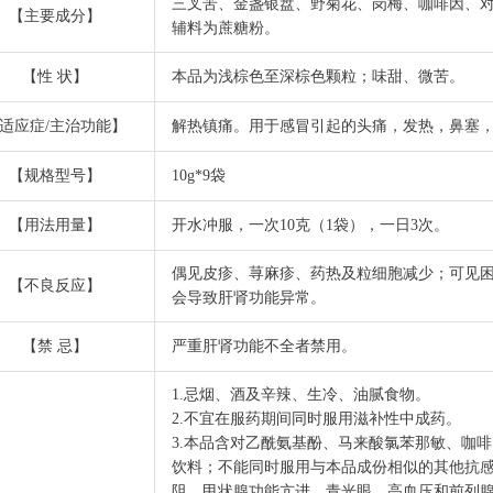
三叉苦、金盏银盘、野菊花、岗梅、咖啡因、
【主要成分】
辅料为蔗糖粉。
【性 状】
本品为浅棕色至深棕色颗粒；味甜、微苦。
适应症/主治功能】
解热镇痛。用于感冒引起的头痛，发热，鼻塞
【规格型号】
10g*9袋
【用法用量】
开水冲服，一次10克（1袋），一日3次。
偶见皮疹、荨麻疹、药热及粒细胞减少；可见
【不良反应】
会导致肝肾功能异常。
【禁 忌】
严重肝肾功能不全者禁用。
1.忌烟、酒及辛辣、生冷、油腻食物。
2.不宜在服药期间同时服用滋补性中成药。
3.本品含对乙酰氨基酚、马来酸氯苯那敏、咖
饮料；不能同时服用与本品成份相似的其他抗
阻、甲状腺功能亢进、青光眼、高血压和前列