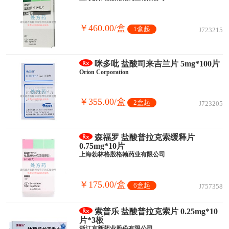
￥460.00/盒
1盒起
J723215
咪多吡 盐酸司来吉兰片 5mg*100片
Orion Corporation
￥355.00/盒
2盒起
J723205
森福罗 盐酸普拉克索缓释片
0.75mg*10片
上海勃林格殷格翰药业有限公司
￥175.00/盒
6盒起
J757358
索普乐 盐酸普拉克索片 0.25mg*10
片*3板
浙江京新药业股份有限公司