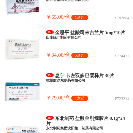
￥65.00/盒
1盒起
X797864
金思平 盐酸司来吉兰片 5mg*10片
山东绿叶制药有限公司
￥34.00/盒
5盒起
X724472
息宁 卡左双多巴缓释片 30片
杭州默沙东制药有限公司
￥79.00/盒
1盒起
F723214
东北制药 盐酸金刚烷胺片 0.1g*24
片
东北制药集团沈阳第一制药有限公司