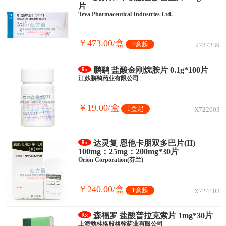
片
Teva Pharmaceutical Industries Ltd.
￥473.00/盒
4盒起
J787339
鹏鹞 盐酸金刚烷胺片 0.1g*100片
江苏鹏鹞药业有限公司
￥19.00/盒
1盒起
X722003
达灵复 恩他卡朋双多巴片(II)
100mg：25mg：200mg*30片
Orion Corporation(芬兰)
￥240.00/盒
1盒起
X724103
森福罗 盐酸普拉克索片 1mg*30片
上海勃林格殷格翰药业有限公司