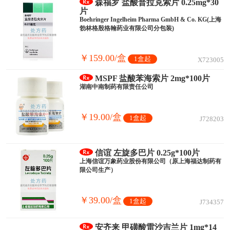
森福罗 盐酸普拉克索片 0.25mg*30
片
Boehringer Ingelheim Pharma GmbH & Co. KG(上海
勃林格殷格翰药业有限公司分包装)
￥159.00/盒
1盒起
X723005
MSPF 盐酸苯海索片 2mg*100片
湖南中南制药有限责任公司
￥19.00/盒
1盒起
J728203
信谊 左旋多巴片 0.25g*100片
上海信谊万象药业股份有限公司（原上海福达制药有
限公司生产）
￥39.00/盒
1盒起
J734357
安齐来 甲磺酸雷沙吉兰片 1mg*14