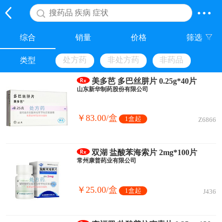
综合
销量
价格
筛选
处方药
非处方药
非药品
类型
美多芭 多巴丝肼片 0.25g*40片
山东新华制药股份有限公司
￥83.00/盒
1盒起
Z6866
双湖 盐酸苯海索片 2mg*100片
常州康普药业有限公司
￥25.00/盒
1盒起
J436