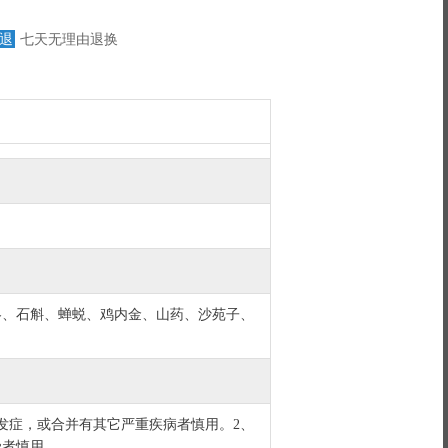
退
七天无理由退换
冬、石斛、蝉蜕、鸡内金、山药、沙苑子、
发症，或合并有其它严重疾病者慎用。2、
染者慎用。