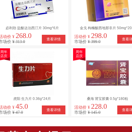
必利劲 盐酸达泊西汀片 30mg*6片
金戈 枸橼酸西地那非片 50mg*2
268.0
298.0
活动价 ¥
活动价 ¥
查看详情
查看
市场价
¥ 313.0
市场价
¥ 399.0
周年
周年
店庆
店庆
虎阳 生力片 0.36g*24片
桑海 肾宝胶囊 0.5g*180粒
45.0
228.0
活动价 ¥
活动价 ¥
查看详情
查看
市场价
¥ 47.0
市场价
¥ 145.0