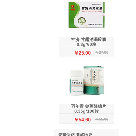
神济 甘露消渴胶囊
0.3g*60粒
￥25.00
￥27.00
万年青 参芪降糖片
0.35g*100片
￥54.60
￥55.00
您最近的浏览历史