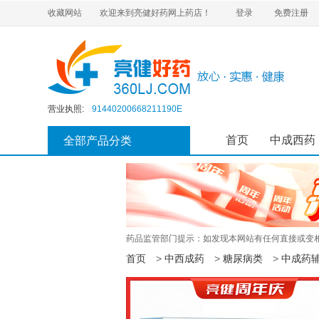
收藏网站
欢迎来到亮健好药网上药店！
登录
免费注册
互联网药品信息服务资格证书:
粤—经营性—2020—0437
药品经营许可证编号:
粤BA7510163
营业执照:
91440200668211190E
医疗器械经营许可证:
粤韶药监械经营许20220105号
首页
中成西药
第二类医疗器械经营备案凭证:
全部产品分类
粤韶食药监械经营备20150035号
食品经营许可证:
JY14402040013102
执业药师注册证:
201910026440000456
互联网药品信息服务资格证书:
粤—经营性—2020—0437
药品经营许可证编号:
粤BA7510163
营业执照:
91440200668211190E
药品监管部门提示：如发现本网站有任何直接或变相
医疗器械经营许可证:
粤韶药监械经营许20220105号
首页
>
中西成药
>
糖尿病类
>
中成药
第二类医疗器械经营备案凭证:
粤韶食药监械经营备20150035号
食品经营许可证:
JY14402040013102
执业药师注册证:
201910026440000456