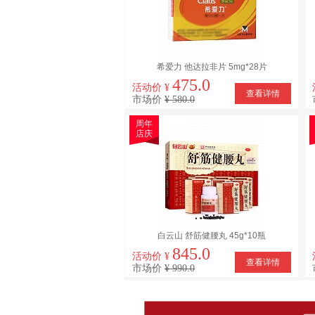
希爱力 他达拉非片 5mg*28片
475.0
活动价 ¥
查看详情
市场价
¥ 580.0
周年
店庆
白云山 舒筋健腰丸 45g*10瓶
845.0
活动价 ¥
查看详情
市场价
¥ 990.0