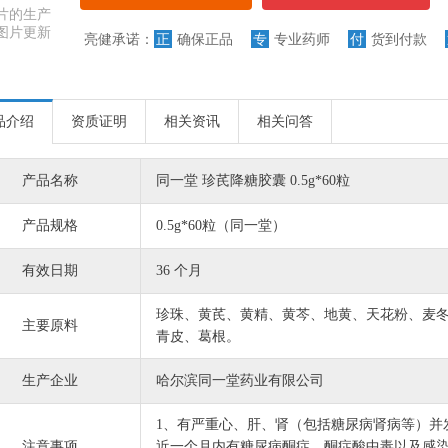
片的生产
图片更新
亮健承诺：
正
确保正品
专
专业药师
付
货到付款
品介绍
资质证明
相关资讯
相关问答
产品名称
同一堂 珍芪降糖胶囊 0.5g*60粒
产品规格
0.5g*60粒（同一堂）
有效日期
36 个月
珍珠、黄芪、黄精、黄芩、地黄、天花粉、麦
主要原料
青皮、葛根。
生产企业
哈尔滨同一堂药业有限公司
1、有严重心、肝、肾（包括糖尿病肾病等）并
注意事项
近一个月内有糖尿病酮症、酮症酸中毒以及感