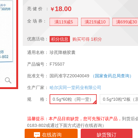
18.00
亮 健 价 ：
￥
全 场 券：
满119减5
满219减10
满699减30
优惠活动：
积分信息
购买可得 1积分
通用名称：
珍芪降糖胶囊
产品编号：
F75507
批准文号：
国药准字Z20040049
（国家食药总局查询）
生产厂家：
哈尔滨同一堂药业有限公司
规 格：
0.5g*60粒（同一堂）
0.5g*10粒*2板
温馨提示：本产品目前缺货，您可先预订该产品，
到货后会
0183-802或通过下面方式进行在线咨询）
在线咨询
缺货预订