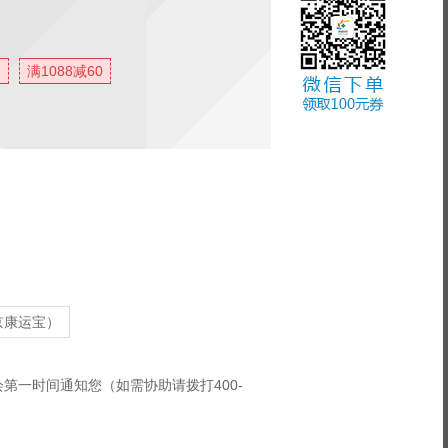
满1088减60
（京康运宝）
第一时间通知您（如需协助请拨打400-