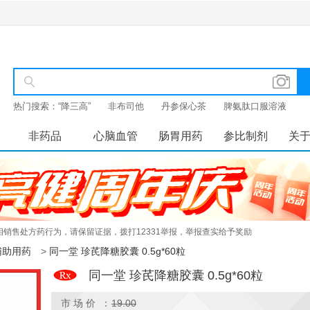
热门搜索：
“降三高”
非布司他
丹参保心茶
脾氨肽口服溶液
非药品
心脑血管
肠胃用药
参比制剂
关
销售处方药行为，请保留证据，拨打12331举报，举报查实给予奖励
辅助用药
>
同一堂 珍芪降糖胶囊 0.5g*60粒
同一堂 珍芪降糖胶囊 0.5g*60粒
市 场 价 ：
19.00