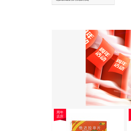
周年
店庆