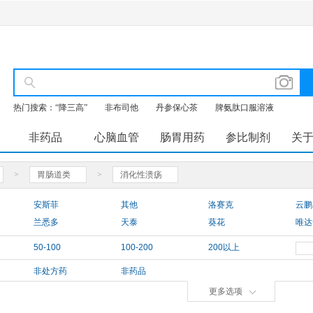
热门搜索：
“降三高”
非布司他
丹参保心茶
脾氨肽口服溶液
非药品
心脑血管
肠胃用药
参比制剂
关
>
胃肠道类
>
消化性溃疡
安斯菲
其他
洛赛克
云鹏
兰悉多
天泰
葵花
唯达
U比乐
开济
迪诺洛克
方盛
50-100
100-200
200以上
丁齐尔
金珠雅砻
美尔健
丝雨
非处方药
非药品
恒坤
舍兰
诺捷康
白云
更多选项
洛赛克MUPS
泮立苏
盖爽
潘妥
全安
金石必泰
凯速特
南国