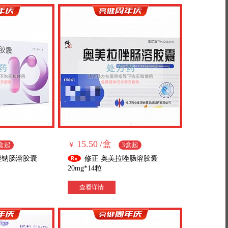
15.50
/盒
盒起
￥
3盒起
唑钠肠溶胶囊
修正 奥美拉唑肠溶胶囊
20mg*14粒
查看详情