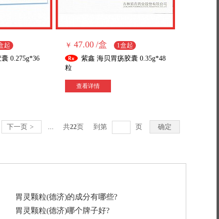
47.00
/盒
盒起
￥
1盒起
0.275g*36
紫鑫 海贝胃疡胶囊 0.35g*48
粒
查看详情
下一页
>
...
共
22
页
到第
页
确定
胃灵颗粒(德济)的成分有哪些?
胃灵颗粒(德济)哪个牌子好?