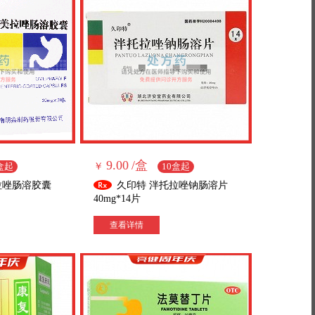
9.00
/盒
盒起
￥
10盒起
拉唑肠溶胶囊
久印特 泮托拉唑钠肠溶片
40mg*14片
查看详情