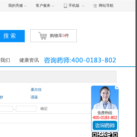
我的亮健
客户服务
手机版
网站导航
搜 索
购物车
0
件
于我们
健康资讯
更多
康尔佳
舒
谓葆
罗丹
确定
-
舒威
山
兰索星
洛克
波利特
春
洛镁赛