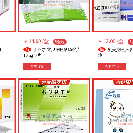
14.00
/盒
12.00
/盒
￥
5盒起
￥
5
囊
丁齐尔 雷贝拉唑钠肠溶片
奥美拉唑肠溶胶囊
10mg*7片
粒
查看详情
查看详情