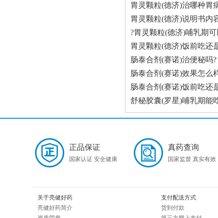
胃灵颗粒(德济)治哪种胃病
胃灵颗粒(德济)说明书内
?胃灵颗粒(德济)哺乳期可
胃灵颗粒(德济)饭前吃还
肠泰合剂(赛诺)治便秘吗?
肠泰合剂(赛诺)效果怎么样
肠泰合剂(赛诺)饭前吃还
舒秘胶囊(罗星)哺乳期能
正品保证
真药查询
国家认证 安全健康
国家监督 真实有效
关于亮健好药
支付配送方式
亮健好药简介
货到付款