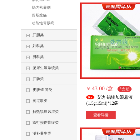
肠内营养剂
胃肠绞痛
功能性胃肠病
肝胆类
妇科类
男科类
泌尿生殖系统类
肛肠类
43.00
/盒
￥
5盒起
皮肤/血管类
安达 铝镁加混悬液
抗过敏类
(1.5g:15ml)*12袋
解热镇痛风湿类
查看详情
跌打损伤骨症类
滋补养生类