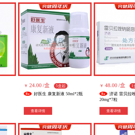
24.00
/盒
48.00
/盒
￥
5盒起
￥
1
好医生 康复新液 50ml*2瓶
济诺 雷贝拉
20mg*7粒
查看详情
查看详情