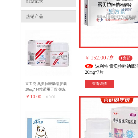
浏览记录
热销产品
152.00
/盒
￥
1盒起
波利特 雷贝拉唑钠肠
20mg*7片
立卫克 奥美拉唑肠溶胶囊
查看详情
20mg*14粒适用于胃溃疡、
十二指肠溃疡、应激性溃
￥10.00
￥0.00
疡、反流性食管炎和卓．艾
综合征(胃泌素瘤)。