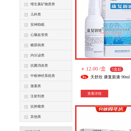
维生素矿物质类
儿科类
安神助眠
心脑血管类
糖尿病类
内分泌类
抗菌消炎类
12.00
/盒
￥
5盒起
中枢神经系统类
天舒欣 康复新液 90ml
激素类
查看详情
注射剂类
抗肿瘤类
其他类