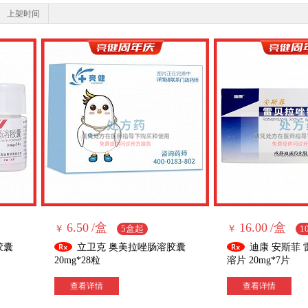
上架时间
信法丁
乐普生
瑞倍
圣元
6.50
/盒
16.00
/盒
￥
5盒起
￥
1
胶囊
立卫克 奥美拉唑肠溶胶囊
迪康 安斯菲
20mg*28粒
溶片 20mg*7片
查看详情
查看详情