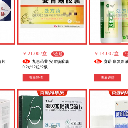
21.00
/盒
14.00
/盒
￥
5盒起
￥
5
溶片
九惠药业 安胃疡胶囊
赛诺 康复新液 
0.2g*12粒*2板
查看详情
查看详情