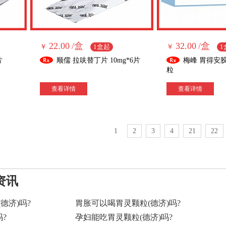
22.00
/盒
32.00
/盒
￥
1盒起
￥
1
片
顺儒 拉呋替丁片 10mg*6片
梅峰 胃得安胶囊 
粒
查看详情
查看详情
1
2
3
4
21
22
资讯
德济)吗?
胃胀可以喝胃灵颗粒(德济)吗?
?
孕妇能吃胃灵颗粒(德济)吗?