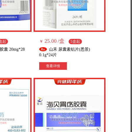
25.00
/盒
盒起
￥
5盒起
 20mg*28
山禾 尿囊素铝片(悉景)
0.1g*24片
查看详情