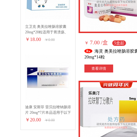
立卫克 奥美拉唑肠溶胶囊
20mg*28粒适用于胃溃疡、
十二指肠溃疡、应激性溃
￥18.00
￥0.00
7.00
/盒
￥
5盒起
疡、反流性食管炎和卓．艾
综合征(胃泌素瘤)。
海灵 奥美拉唑肠溶胶
20mg*14粒
查看详情
迪康 安斯菲 雷贝拉唑钠肠溶
片 20mg*7片本品适用于以下
治疗： 1.活动性十二指肠溃
￥20.00
￥0.00
疡； 2.良性活动性胃溃疡；
3.伴有临床症状的侵蚀性或
溃疡性的胃-食管返流征