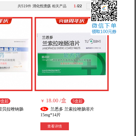
共519件
其它
消化性溃疡
相关产品
1
/22
18.00
/盒
0盒起
￥
5盒起
 雷贝拉唑钠肠
兰悉多 兰索拉唑肠溶片
15mg*14片
查看详情