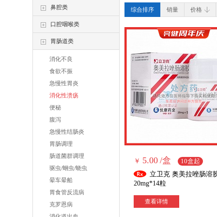
鼻腔类
综合排序
销量
辅仁
价格
口腔咽喉类
胃肠道类
消化不良
食欲不振
急慢性胃炎
消化性溃疡
便秘
腹泻
急慢性结肠炎
胃肠调理
肠道菌群调理
5.00
/盒
￥
10盒起
驱虫/蛔虫/蛲虫
立卫克 奥美拉唑肠溶
晕车晕船
20mg*14粒
胃食管反流病
查看详情
克罗恩病
消化道出血