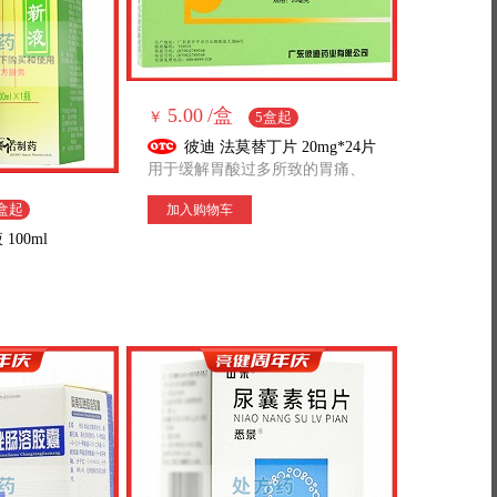
5.00
/盒
￥
5盒起
彼迪 法莫替丁片 20mg*24片
用于缓解胃酸过多所致的胃痛、
胃灼热(烧心)、反酸。
盒起
加入购物车
100ml