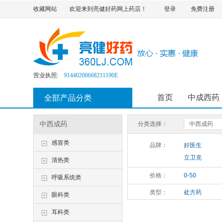
收藏网站
欢迎来到亮健好药网上药店！
登录
免费注册
互联网药品信息服务资格证书:
粤—经营性—2020—0437
药品经营许可证编号:
粤BA7510163
营业执照:
91440200668211190E
医疗器械经营许可证:
粤韶药监械经营许20220105号
第二类医疗器械经营备案凭证:
粤韶食药监械经营备20150035号
首页
中成西药
全部产品分类
食品经营许可证:
JY14402040013102
执业药师注册证:
201910026440000456
中西成药
分类选择：
中西成药
互联网药品信息服务资格证书:
粤—经营性—2020—0437
感冒类
药品经营许可证编号:
粤BA7510163
品牌：
好医生
营业执照:
91440200668211190E
立卫克
清热类
医疗器械经营许可证:
粤韶药监械经营许20220105号
仁和
价格：
0-50
呼吸系统类
第二类医疗器械经营备案凭证:
粤韶食药监械经营备20150035号
润都
食品经营许可证:
JY14402040013102
类型：
处方药
眼科类
丽珠得乐
执业药师注册证:
201910026440000456
泰胃美
耳科类
康缘