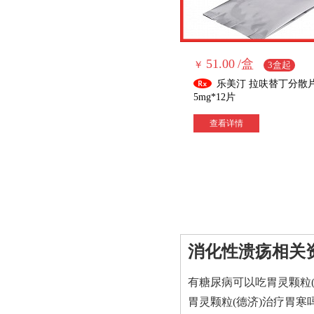
(GORD)； 4.与适当的抗生
素合用，可根治幽门螺旋杆
菌阳性的十二指肠溃疡； 5.
侵蚀性或溃疡性胃-食管返流
征的维持期治疗。目前疗程
51.00
/盒
￥
3盒起
超过12个月的药效尚未进行
评估。
乐美汀 拉呋替丁分散
5mg*12片
查看详情
消化性溃疡相关
有糖尿病可以吃胃灵颗粒(
胃灵颗粒(德济)治疗胃寒吗