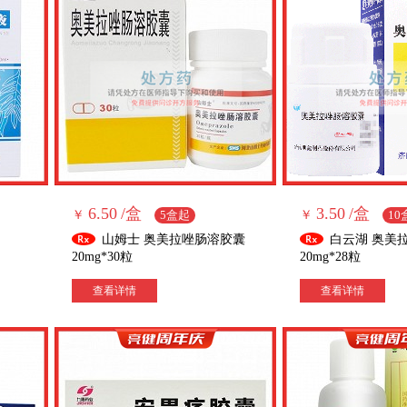
6.50
/盒
3.50
/盒
￥
5盒起
￥
10
山姆士 奥美拉唑肠溶胶囊
白云湖 奥美
20mg*30粒
20mg*28粒
查看详情
查看详情