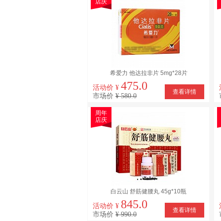
店庆
希爱力 他达拉非片 5mg*28片
475.0
活动价 ¥
查看详情
市场价
¥ 580.0
周年
店庆
白云山 舒筋健腰丸 45g*10瓶
845.0
活动价 ¥
查看详情
市场价
¥ 990.0