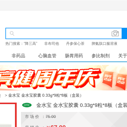
热门搜索：
“降三高”
非布司他
丹参保心茶
脾氨肽口服溶液
非药品
心脑血管
肠胃用药
参比制剂
关
类
>
金水宝 金水宝胶囊 0.33g*9粒*8板（盒装）
金水宝 金水宝胶囊 0.33g*9粒*8板（盒
市 场 价 ：
75.00