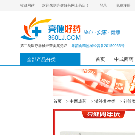
收藏网站
欢迎来到亮健好药网上药店！
登录
免费注册
互联网药品信息服务资格证书:
粤—经营性—2020—0437
药品经营许可证编号:
粤BA7510163
营业执照:
91440200668211190E
医疗器械经营许可证:
粤韶药监械经营许20220105号
第二类医疗器械经营备案凭证:
粤韶食药监械经营备20150035号
食品经营许可证:
JY14402040013102
执业药师注册证:
201910026440000456
首页
中成西药
全部产品分类
互联网药品信息服务资格证书:
粤—经营性—2020—0437
药品经营许可证编号:
粤BA7510163
营业执照:
91440200668211190E
医疗器械经营许可证:
粤韶药监械经营许20220105号
第二类医疗器械经营备案凭证:
粤韶食药监械经营备20150035号
首页
>
中西成药
>
滋补养生类
>
补益
食品经营许可证:
JY14402040013102
执业药师注册证:
201910026440000456