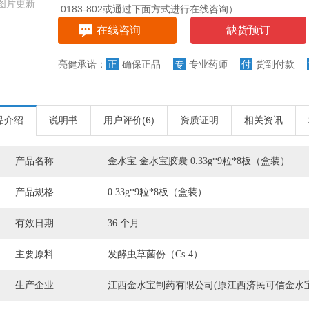
图片更新
0183-802或通过下面方式进行在线咨询）
在线咨询
缺货预订
亮健承诺：
正
确保正品
专
专业药师
付
货到付款
品介绍
说明书
用户评价(
6)
资质证明
相关资讯
产品名称
金水宝 金水宝胶囊 0.33g*9粒*8板（盒装）
产品规格
0.33g*9粒*8板（盒装）
有效日期
36 个月
主要原料
发酵虫草菌份（Cs-4）
生产企业
江西金水宝制药有限公司(原江西济民可信金水