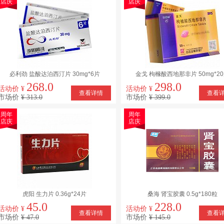
店庆
店庆
必利劲 盐酸达泊西汀片 30mg*6片
金戈 枸橼酸西地那非片 50mg*2
268.0
298.0
活动价 ¥
活动价 ¥
查看详情
查看
市场价
¥ 313.0
市场价
¥ 399.0
周年
周年
店庆
店庆
虎阳 生力片 0.36g*24片
桑海 肾宝胶囊 0.5g*180粒
45.0
228.0
活动价 ¥
活动价 ¥
查看详情
查看
市场价
¥ 47.0
市场价
¥ 145.0