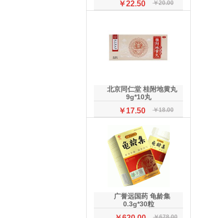
￥22.50
￥20.00
北京同仁堂 桂附地黄丸
9g*10丸
￥17.50
￥18.00
广誉远国药 龟龄集
0.3g*30粒
￥620.00
￥678.00