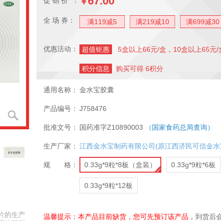
67.00
促 销 价 ：
￥
全 场 券：
满119减5
满219减10
满699减30
优惠活动：
超值钜惠
5盒以上66元/盒，10盒以上65元/
积分信息
购买可得 6积分
通用名称：
金水宝胶囊
产品编号：
J758476
批准文号：
国药准字Z10890003
（国家食药总局查询）
生产厂家：
江西金水宝制药有限公司(原江西济民可信金水
规 格：
0.33g*9粒*8板（盒装）
0.33g*9粒*6板
0.33g*9粒*12板
片的生产
温馨提示：本产品目前缺货，您可先预订该产品，
到货后会