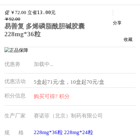
促
￥
72.00
立省13.00元
￥92.00
分享
易善复 多烯磷脂酰胆碱胶囊
228mg*36粒
收藏
优惠劵
加载中...
优惠活动
5盒起71元/盒，10盒起70元/盒
积分信息
购买可得7 积分
生产厂家
赛诺菲（北京）制药有限公司
228mg*36粒
228mg*24粒
规 格