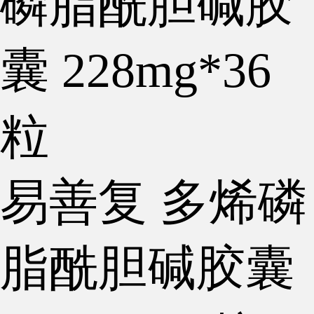
贝双定 恩替卡韦分散
名正 阿德福韦酯胶囊
￥
25.00
￥
72.00
去看看
去看看
易善复 多烯磷
脂酰胆碱胶囊