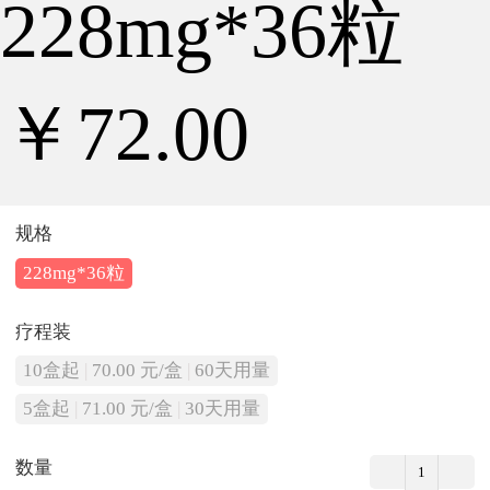
228mg*36粒
￥72.00
规格
228mg*36粒
疗程装
10盒起
|
70.00 元/盒
|
60天用量
5盒起
|
71.00 元/盒
|
30天用量
数量