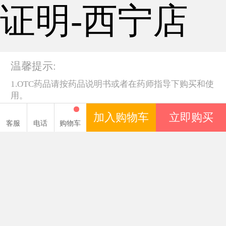
证明-西宁店
温馨提示:
1.OTC药品请按药品说明书或者在药师指导下购买和使
用。
2.购买医疗器械，请仔细阅读产品说明书或者在医务人
加入购物车
立即购买
员的指导下购买和使用，禁忌内容或者注意事项详见
客服
电话
购物车
说明书。
3.保健食品不能代替药物。
关于亮健
|
联系我们
|
帮助中心
分享到
用药指导 |
健康问答
广东亮健好药房连锁有限公司
©2003-2016 亮健好药 版权所有