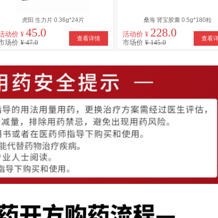
虎阳 生力片 0.36g*24片
桑海 肾宝胶囊 0.5g*180粒
45.0
228.0
活动价 ¥
活动价 ¥
查看详情
查看
市场价
¥ 47.0
市场价
¥ 145.0