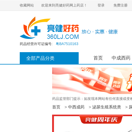
收藏网站
欢迎来到亮健好药网上药店！
登录
免费注册
互联网药品信息服务资格证书:
粤—经营性—2020—0437
药品经营许可证编号:
粤BA7510163
营业执照:
91440200668211190E
医疗器械经营许可证:
粤韶药监械经营许20220105号
首页
中成西药
全部产品分类
第二类医疗器械经营备案凭证:
粤韶食药监械经营备20150035号
食品经营许可证:
JY14402040013102
执业药师注册证:
201910026440000456
互联网药品信息服务资格证书:
粤—经营性—2020—0437
药品经营许可证编号:
粤BA7510163
营业执照:
91440200668211190E
药品监管部门提示：如发现本网站有任何直接或变相
医疗器械经营许可证:
粤韶药监械经营许20220105号
首页
>
中西成药
>
泌尿生殖系统类
>
第二类医疗器械经营备案凭证:
粤韶食药监械经营备20150035号
食品经营许可证:
JY14402040013102
执业药师注册证:
201910026440000456