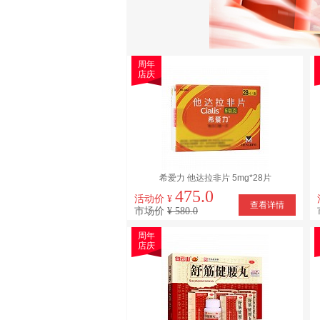
周年
店庆
希爱力 他达拉非片 5mg*28片
475.0
活动价 ¥
查看详情
市场价
¥ 580.0
周年
店庆