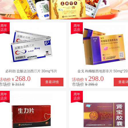
周年
周年
店庆
店庆
必利劲 盐酸达泊西汀片 30mg*6片
金戈 枸橼酸西地那非片 50mg*2
268.0
298.0
活动价 ¥
活动价 ¥
查看详情
查看
市场价
¥ 313.0
市场价
¥ 399.0
周年
周年
店庆
店庆