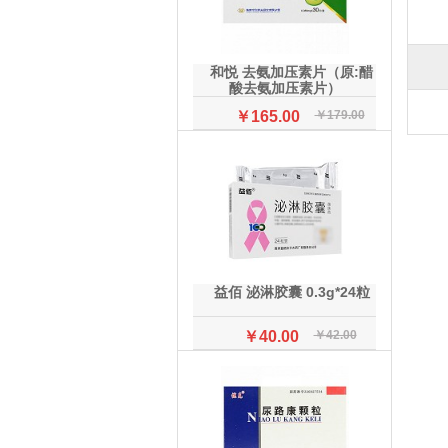
和悦 去氨加压素片（原:醋
酸去氨加压素片）
0.089mg（原0.1mg）*30片
￥165.00
￥179.00
益佰 泌淋胶囊 0.3g*24粒
￥40.00
￥42.00