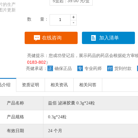
5盒起
|
39.00 元/盒
片的生产
图片更新
+
数 量：
-
在线咨询
加入清单
亮健提示：您成功登记后，展示药品的药店会根据处方审
0183-802
）
亮健承诺：
正
确保正品
专
专业药师
付
货到付款
品介绍
资质证明
相关资讯
相关问答
产品名称
益佰 泌淋胶囊 0.3g*24粒
产品规格
0.3g*24粒
有效日期
24 个月