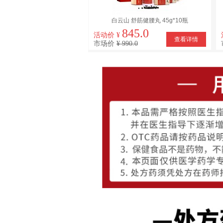
白云山 舒筋健腰丸 45g*10瓶
845.0
活动价 ¥
查看详情
市场价
¥ 990.0