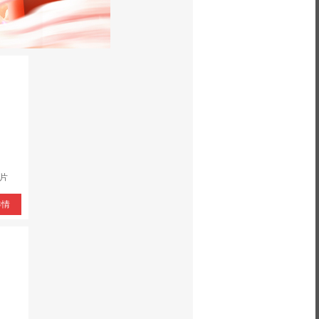
0片
详情