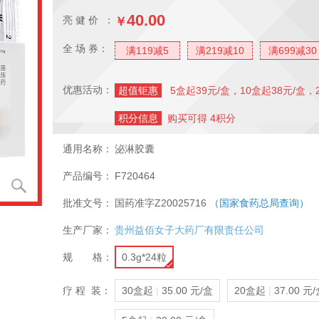
40.00
亮 健 价 ：
￥
全 场 券：
满119减5
满219减10
满699减30
优惠活动：
超值钜惠
5盒起39元/盒，10盒起38元/盒，
积分信息
购买可得 4积分
通用名称：
泌淋胶囊
产品编号：
F720464
批准文号：
国药准字Z20025716
（国家食药总局查询）
生产厂家：
贵州益佰女子大药厂有限责任公司
规 格：
0.3g*24粒
疗 程 装：
30盒起
|
35.00 元/盒
20盒起
|
37.00 元