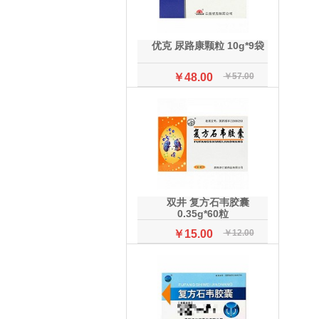
优克 尿路康颗粒 10g*9袋
￥48.00
￥57.00
双井 复方石韦胶囊
0.35g*60粒
￥15.00
￥12.00