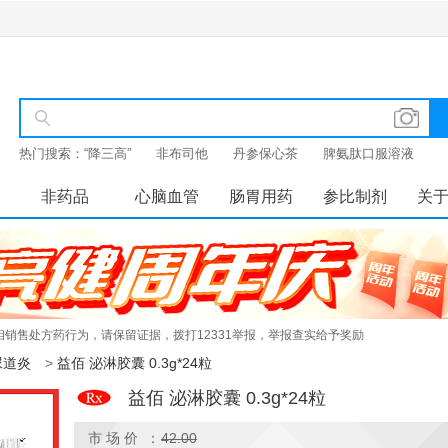
热门搜索：
“降三高”
非布司他
丹参保心茶
脾氨肽口服溶液
非药品
心脑血管
肠胃用药
参比制剂
关
销售处方药行为，请保留证据，拨打12331举报，举报查实给予奖励
尿道炎
>
益佰 泌淋胶囊 0.3g*24粒
益佰 泌淋胶囊 0.3g*24粒
市 场 价 ：
42.00